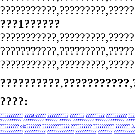
???????????,?????????,?????
???1??????
???????????,?????????,?????
???????????,?????????,?????
???????????,?????????,?????
??????????
,
???????????
,
????:
???????????
???60?????
??????????
???????
?????????
??????????
???
2?????????
??????????
??????
??????
??????????
??????????????
????
?????????
olo???????
?????????????
??????????
??????????
???????
3
???????????
??????????
?????????????
??????????
???????
??????????