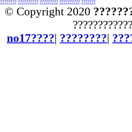
????????
??????????
?????????
??????????
???????
© Copyright 2020
??????
???????????
no17????
|
????????
|
???