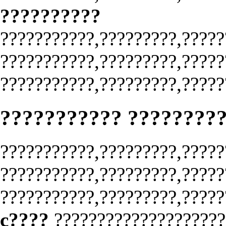
??????????
???????????,?????????,?????
???????????,?????????,?????
???????????,?????????,?????
??????????? ????????
???????????,?????????,?????
???????????,?????????,?????
???????????,?????????,?????
c????
???????????????????