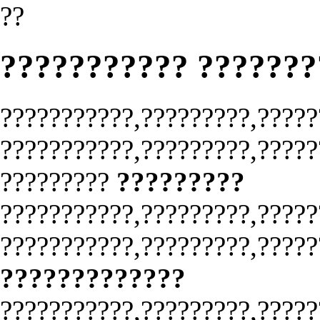
??
??????????? ??????
???????????,?????????,?????
???????????,?????????,?????
?????????
?????????
???????????,?????????,?????
???????????,?????????,?????
?????????????
???????????,?????????,?????