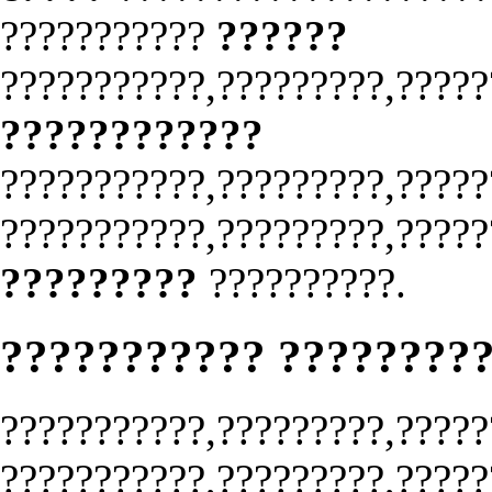
???????????
??????
???????????,?????????,?????
????????????
???????????,?????????,?????
???????????,?????????,?????
?????????
??????????.
??????????? ????????
???????????,?????????,?????
???????????,?????????,?????