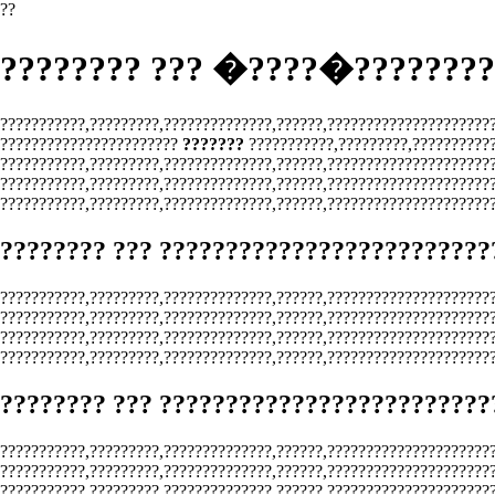
??
???????? ??? �????�????????
???????????,?????????,??????????????,??????,??????????????????????
???????????????????????
???????
???????????,?????????,???????????
???????????,?????????,??????????????,??????,?????????????????????
???????????,?????????,??????????????,??????,??????????????????????
???????????,?????????,??????????????,??????,??????????????????????
???????? ??? ?????????????????????????
???????????,?????????,??????????????,??????,??????????????????????
???????????,?????????,??????????????,??????,?????????????????????
???????????,?????????,??????????????,??????,?????????????????????
???????????,?????????,??????????????,??????,?????????????????????
???????? ??? ?????????????????????????
???????????,?????????,??????????????,??????,??????????????????????
???????????,?????????,??????????????,??????,?????????????????????
???????????,?????????,??????????????,??????,??????????????????????