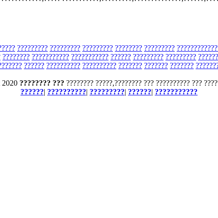
?????
?????????
?????????
?????????
????????
?????????
????????????
?
????????
???????????
???????????
??????
?????????
?????????
?????
???????
??????
??????????
??????????
???????
???????
???????
??????
t 2020
???????? ???
???????? ?????,???????? ??? ?????????? ??? ????
??????
|
??????????
|
?????????
|
??????
|
???????????