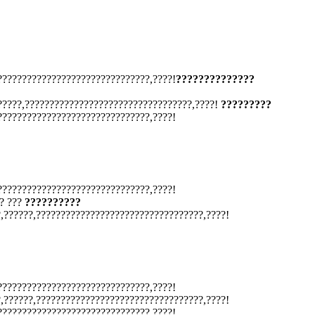
???????????????????????????????,????!
??????????????
?????,??????????????????????????????????,????!
?????????
???????????????????????????????,????!
???????????????????????????????,????!
? ???
??????????
,??????,??????????????????????????????????,????!
???????????????????????????????,????!
,??????,??????????????????????????????????,????!
???????????????????????????????,????!.