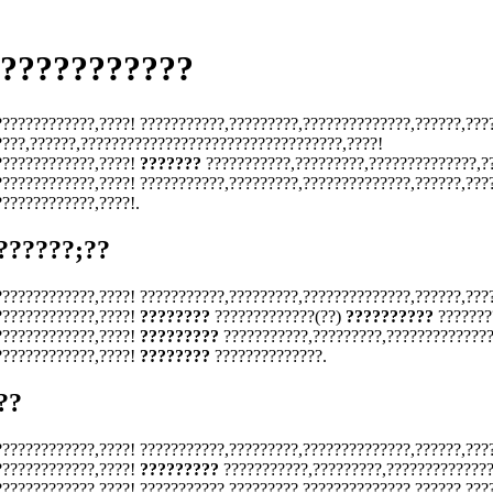
???????????
????????????,????! ???????????,?????????,??????????????,??????,???
???,??????,??????????????????????????????????,????!
?????????????,????!
???????
???????????,?????????,??????????????,?
????????????,????! ???????????,?????????,??????????????,??????,???
????????????,????!.
??????;??
????????????,????! ???????????,?????????,??????????????,??????,???
?????????????,????!
????????
?????????????(??)
??????????
???????
?????????????,????!
?????????
???????????,?????????,??????????????
?????????????,????!
????????
??????????????.
??
????????????,????! ???????????,?????????,??????????????,??????,???
?????????????,????!
?????????
???????????,?????????,??????????????
????????????,????! ???????????,?????????,??????????????,??????,???