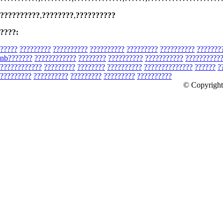
??????????
,
????????
,
??????????
????:
?????
?????????
??????????
??????????
?????????
??????????
???????
nb???????
????????????
????????
??????????
???????????
??????????
????????????
?????????
????????
??????????
??????????????
??????
?
?????????
??????????
?????????
?????????
??????????
© Copyrigh