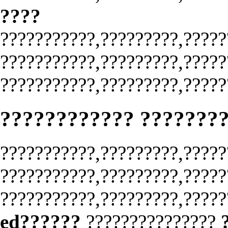
????
???????????,?????????,?????
???????????,?????????,?????
???????????,?????????,?????
???????????? ???????
???????????,?????????,?????
???????????,?????????,?????
???????????,?????????,?????
ed??????
???????????????