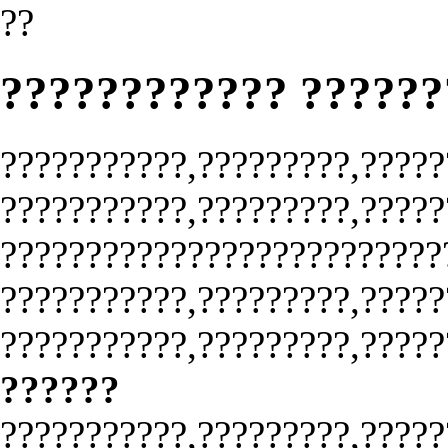
??
???????????? ?????
???????????,?????????,?????
???????????,?????????,?????
?????????????????????????
???????????,?????????,?????
???????????,?????????,?????
??????
???????????,?????????,?????