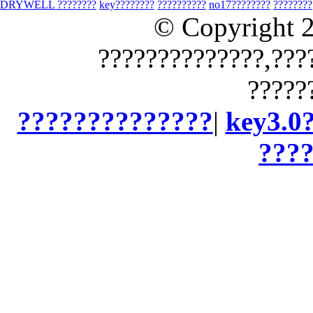
DRYWELL ????????
key????????
??????????
no17????????
????????
© Copyright 
??????????????,???
?????
??????????????
|
key3.0
???