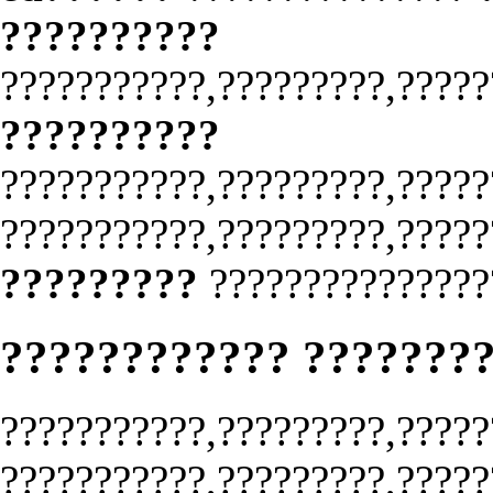
??????????
???????????,?????????,?????
??????????
???????????,?????????,?????
???????????,?????????,?????
?????????
???????????????
???????????? ???????
???????????,?????????,?????
???????????,?????????,?????