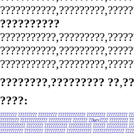
???????????,?????????,?????
??????????
???????????,?????????,?????
???????????,?????????,?????
???????????,?????????,?????
????????
,
????????? ??
,
?
????:
????????
?????????
?????????
?????????????
?????????
??????????
??
?????????
?????????????
???????????
???????
??key????
?????????
??
????????????
????????
???????????
???????????
??????
??????????
??
???????????
?????????
??????????
????????????
???????????????
????