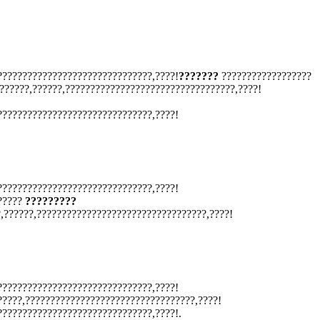
???????????????????????????????,????!
???????
??????????????????
??????,??????,??????????????????????????????????,????!
???????????????????????????????,????!
???????????????????????????????,????!
?????
?????????
,??????,??????????????????????????????????,????!
???????????????????????????????,????!
?????,??????????????????????????????????,????!
???????????????????????????????,????!.