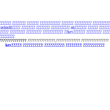
???????
????????
???????
????????????
???????
??????????
??????????
pelnelll?????
????????
????????
???????????
nb???????
??????
??????
?????
?????????
?????????
????????????
??key???????
?????????
????
?????????
??????????????
????????????????,?????????????? ???????????????? 
key?????
|
??????????
|
??????????
|
????????
|
???????????