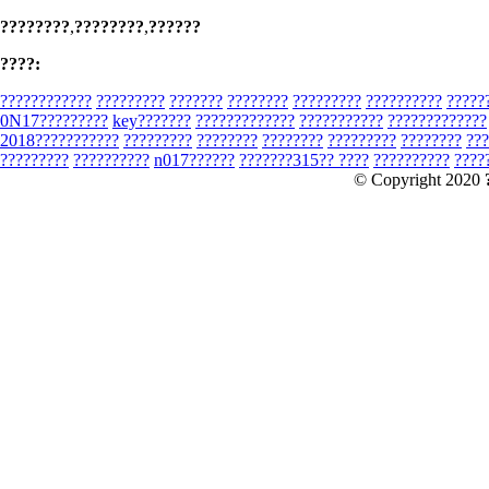
????????
,
????????
,
??????
????:
????????????
?????????
???????
????????
?????????
??????????
?????
0N17?????????
key???????
?????????????
???????????
?????????????
2018???????????
?????????
????????
????????
?????????
????????
???
?????????
??????????
n017??????
???????315?? ????
??????????
????
© Copyright 2020