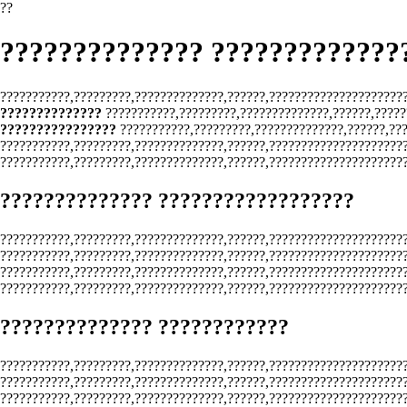
??
?????????????? ?????????????
???????????,?????????,??????????????,??????,??????????????????????
??????????????
???????????,?????????,??????????????,??????,?????
????????????????
???????????,?????????,??????????????,??????,??
???????????,?????????,??????????????,??????,??????????????????????
???????????,?????????,??????????????,??????,??????????????????????
?????????????? ??????????????????
???????????,?????????,??????????????,??????,??????????????????????
???????????,?????????,??????????????,??????,?????????????????????
???????????,?????????,??????????????,??????,?????????????????????
???????????,?????????,??????????????,??????,?????????????????????
?????????????? ????????????
???????????,?????????,??????????????,??????,??????????????????????
???????????,?????????,??????????????,??????,?????????????????????
???????????,?????????,??????????????,??????,??????????????????????