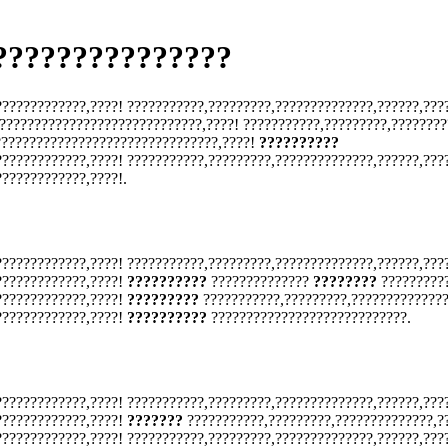
???????????????
????????????,????! ???????????,?????????,??????????????,??????,???
?????????????????????????????,????! ???????????,?????????,????????
????????????????????????????????,????!
??????????
????????????,????! ???????????,?????????,??????????????,??????,???
????????????,????!.
????????????,????! ???????????,?????????,??????????????,??????,???
?????????????,????!
??????????
??????????????
????????
?????????
?????????????,????!
?????????
???????????,?????????,??????????????
?????????????,????!
??????????
????????????????????????????.
????????????,????! ???????????,?????????,??????????????,??????,???
?????????????,????!
???????
???????????,?????????,??????????????,?
????????????,????! ???????????,?????????,??????????????,??????,???