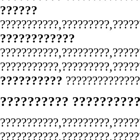
??????
???????????,?????????,?????
????????????
???????????,?????????,?????
???????????,?????????,?????
??????????
??????????????
?????????? ?????????
???????????,?????????,?????
???????????,?????????,?????