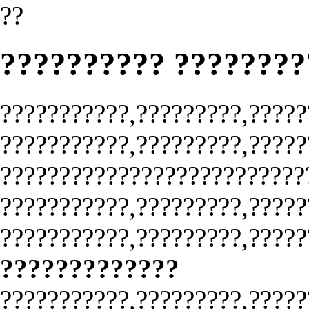
??
?????????? ???????
???????????,?????????,?????
???????????,?????????,?????
?????????????????????????
???????????,?????????,?????
???????????,?????????,?????
?????????????
???????????,?????????,?????