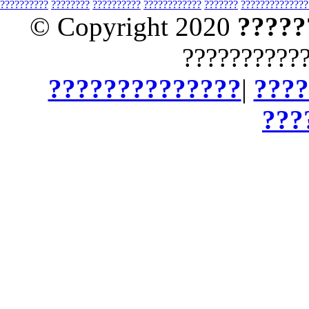
??????????
????????
??????????
????????????
???????
??????????????
© Copyright 2020
?????
??????????
??????????????
|
????
???