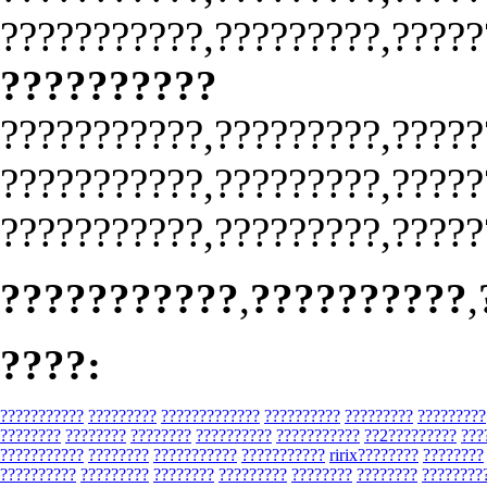
???????????,?????????,?????
??????????
???????????,?????????,?????
???????????,?????????,?????
???????????,?????????,?????
???????????
,
??????????
,
????:
???????????
?????????
?????????????
??????????
?????????
?????????
????????
????????
????????
??????????
???????????
??2?????????
???
???????????
????????
???????????
???????????
ririx????????
????????
??????????
?????????
????????
?????????
????????
????????
????????