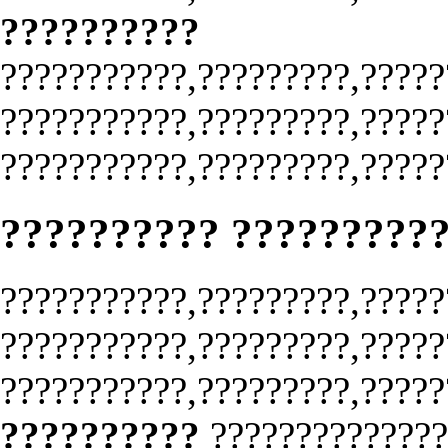
??????????
???????????,?????????,?????
???????????,?????????,?????
???????????,?????????,?????
?????????? ?????????
???????????,?????????,?????
???????????,?????????,?????
???????????,?????????,?????
??????????
?????????????