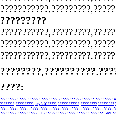
???????????,?????????,?????
?????????
???????????,?????????,?????
???????????,?????????,?????
???????????,?????????,?????
????????
,
??????????
,
???
????:
??????????
????
???????
?????????
?????????
??????????
??????????
????????
??????????
key3.0??????
????????????
?????????
?????????
??????????
???????
????????
???????????
???????????
?????????
????
?????????
???????????
3.0????
?????????????
???????
???????15ml
??