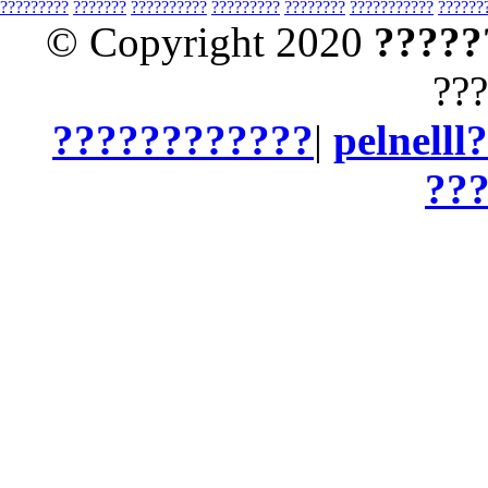
?????????
???????
??????????
?????????
????????
???????????
??????
© Copyright 2020
?????
???
????????????
|
pelnelll
??