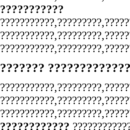
???????????
???????????,?????????,?????
???????????,?????????,?????
???????????,?????????,?????
??????? ????????????
???????????,?????????,?????
???????????,?????????,?????
???????????,?????????,?????
????????????
???????????