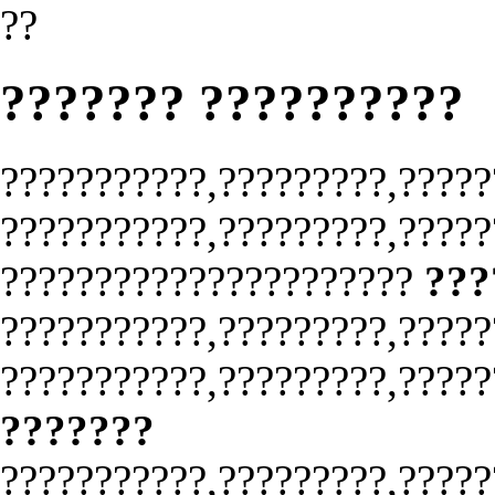
??
??????? ??????????
???????????,?????????,?????
???????????,?????????,?????
??????????????????????
???
???????????,?????????,?????
???????????,?????????,?????
???????
???????????,?????????,?????