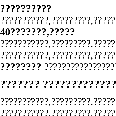
??????????
???????????,?????????,?????
40???????,?????
???????????,?????????,?????
???????????,?????????,?????
????????
????????????????
??????? ????????????
???????????,?????????,?????
???????????,?????????,?????