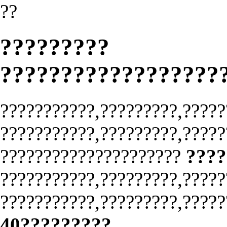
??
?????????
??????????????????
???????????,?????????,?????
???????????,?????????,?????
?????????????????????
????
???????????,?????????,?????
???????????,?????????,?????
40?????????