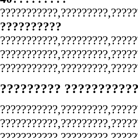
???????????,?????????,?????
??????????
???????????,?????????,?????
???????????,?????????,?????
???????????,?????????,?????
????????? ??????????
???????????,?????????,?????
???????????,?????????,?????
???????????,?????????,?????