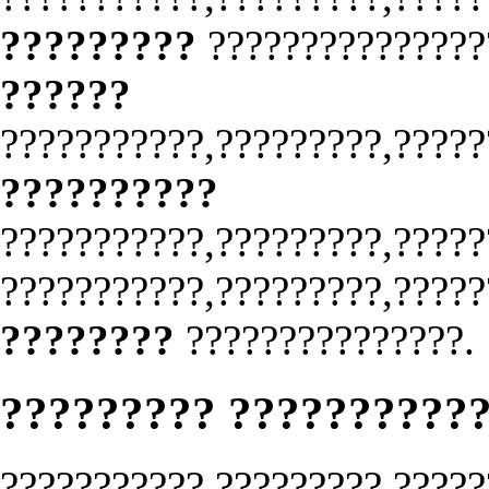
?????????
??????????????
??????
???????????,?????????,?????
??????????
???????????,?????????,?????
???????????,?????????,?????
????????
???????????????.
????????? ??????????
???????????,?????????,?????