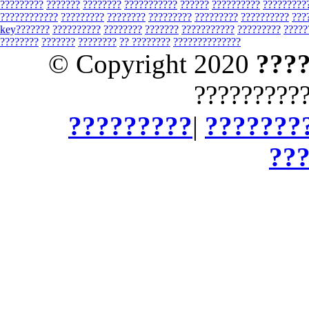
?????????
???????
????????
???????????
??????
??????????
?????????
????????????
?????????
????????
?????????
?????????
??????????
???
key???????
??????????
????????
???????
???????????
?????????
?????
????????
???????
????????
?? ????????
??????????????
© Copyright 2020
???
?????????
?????????
|
???????
??