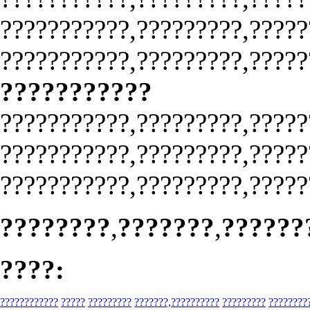
???????????,?????????,?????
???????????,?????????,?????
???????????
???????????,?????????,?????
???????????,?????????,?????
???????????,?????????,?????
????????
,
???????
,
??????
????:
????????????
?????
?????????
???????,??????????
?????????
????????