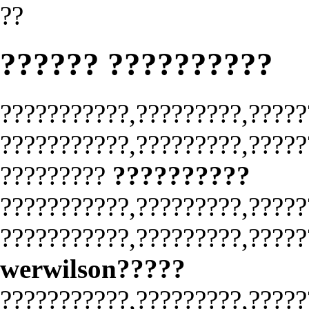
??
?????? ??????????
???????????,?????????,?????
???????????,?????????,?????
?????????
??????????
???????????,?????????,?????
???????????,?????????,?????
werwilson?????
???????????,?????????,?????