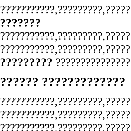
???????????,?????????,?????
???????
???????????,?????????,?????
???????????,?????????,?????
?????????
???????????????
?????? ?????????????
???????????,?????????,?????
???????????,?????????,?????
???????????,?????????,?????