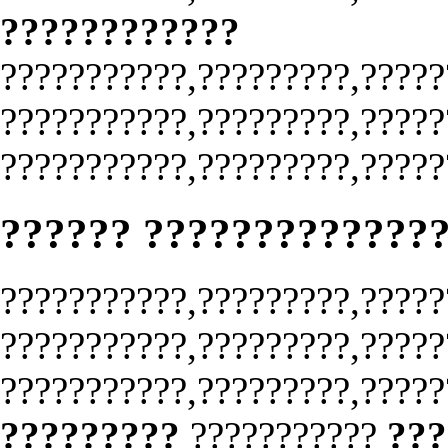
????????????
???????????,?????????,?????
???????????,?????????,?????
???????????,?????????,?????
?????? ?????????????
???????????,?????????,?????
???????????,?????????,?????
???????????,?????????,?????
?????????
???????????
???