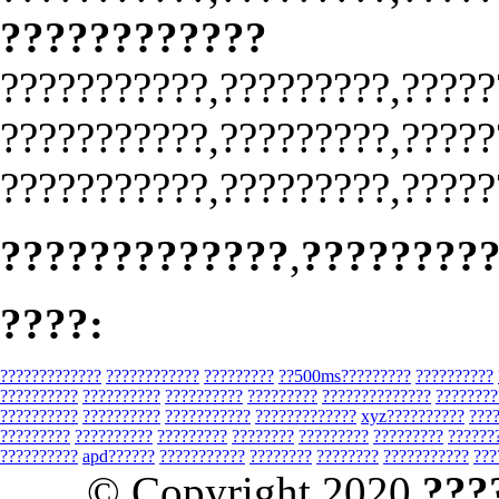
????????????
???????????,?????????,?????
???????????,?????????,?????
???????????,?????????,?????
?????????????
,
????????
????:
?????????????
????????????
?????????
??500ms?????????
??????????
??????????
??????????
??????????
?????????
??????????????
????????
??????????
??????????
???????????
?????????????
xyz??????????
???
?????????
??????????
?????????
????????
?????????
?????????
??????
??????????
apd??????
???????????
????????
????????
???????????
???
© Copyright 2020
???