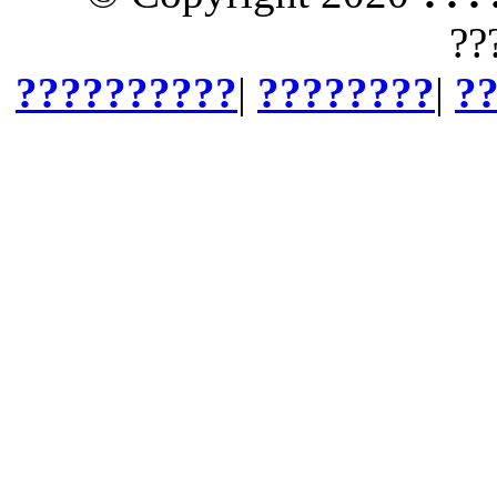
??
??????????
|
????????
|
?