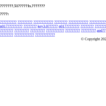
???????
,
51?????1s
,
???????
????:
??????????
?????????
????????????
????????
????????????
??????????
n017?????????
????????
key3.0??????
n017????????
????????
??????
????????
?????????
?????????
???????????
?????????
?????????
apd??
????????
????????????
????????????
© Copyright 20