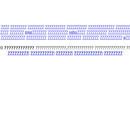
????
????????
????????
??????????
??????????
?????????????
???????
?????
???????
pjur???????
??????????
ssbx????
??????????
??????????
????????????
??????????
?????????
???????
????????
???????????
g??
20
?????????????
???????????????,????????????? ??????????????? ?
?????????
|
??????????
|
???????
|
????????????
|
????????