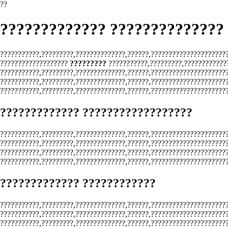
??
????????????? ??????????????
???????????,?????????,??????????????,??????,??????????????????????
???????????????????
?????????
???????????,?????????,????????????
???????????,?????????,??????????????,??????,?????????????????????
???????????,?????????,??????????????,??????,??????????????????????
???????????,?????????,??????????????,??????,??????????????????????
????????????? ??????????????????
???????????,?????????,??????????????,??????,??????????????????????
???????????,?????????,??????????????,??????,?????????????????????
???????????,?????????,??????????????,??????,?????????????????????
???????????,?????????,??????????????,??????,?????????????????????
????????????? ????????????
???????????,?????????,??????????????,??????,??????????????????????
???????????,?????????,??????????????,??????,?????????????????????
???????????,?????????,??????????????,??????,??????????????????????