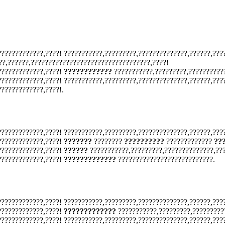
????????????,????! ???????????,?????????,??????????????,??????,???
??,??????,??????????????????????????????????,????!
?????????????,????!
????????????
???????????,?????????,??????????
????????????,????! ???????????,?????????,??????????????,??????,???
????????????,????!.
????????????,????! ???????????,?????????,??????????????,??????,???
?????????????,????!
???????
????????
??????????
?????????????
??
?????????????,????!
??????
???????????,?????????,??????????????,??
?????????????,????!
?????????????
???????????????????????????.
????????????,????! ???????????,?????????,??????????????,??????,???
?????????????,????!
?????????????
???????????,?????????,?????????
????????????,????! ???????????,?????????,??????????????,??????,???