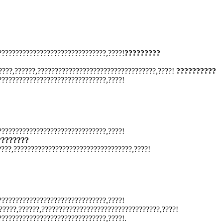
???????????????????????????????,????!
?????????
????,??????,??????????????????????????????????,????!
??????????
???????????????????????????????,????!
???????????????????????????????,????!
????????
????,??????????????????????????????????,????!
???????????????????????????????,????!
?????,??????,??????????????????????????????????,????!
???????????????????????????????,????!.