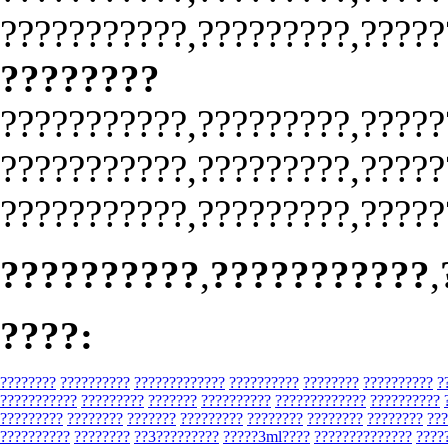
???????????,?????????,?????
????????
???????????,?????????,?????
???????????,?????????,?????
???????????,?????????,?????
??????????
,
???????????
,
????:
????????
??????????
?????????????
??????????
????????
??????????
?
???????????
?????????
???????
??????????
?????????????
??????????
?????????
????????
???????
?????????
????????
????????
????????
???
??????????
????????
??3?????????
?????3ml????
??????????????
????