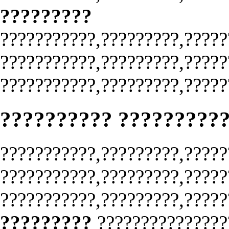
?????????
???????????,?????????,?????
???????????,?????????,?????
???????????,?????????,?????
?????????? ?????????
???????????,?????????,?????
???????????,?????????,?????
???????????,?????????,?????
?????????
??????????????