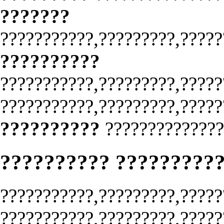
???????
???????????,?????????,?????
??????????
???????????,?????????,?????
???????????,?????????,?????
??????????
??????????????
?????????? ?????????
???????????,?????????,?????
???????????,?????????,?????