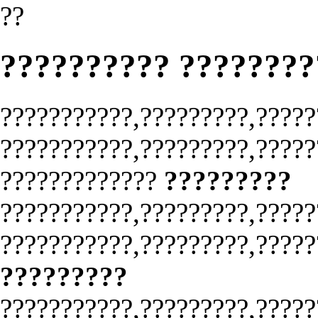
??
?????????? ????????
???????????,?????????,?????
???????????,?????????,?????
?????????????
?????????
???????????,?????????,?????
???????????,?????????,?????
?????????
???????????,?????????,?????