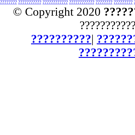
????????
???????????
????????????
????????????
????????
?????????
© Copyright 2020
?????
??????????
??????????
|
??????
?????????