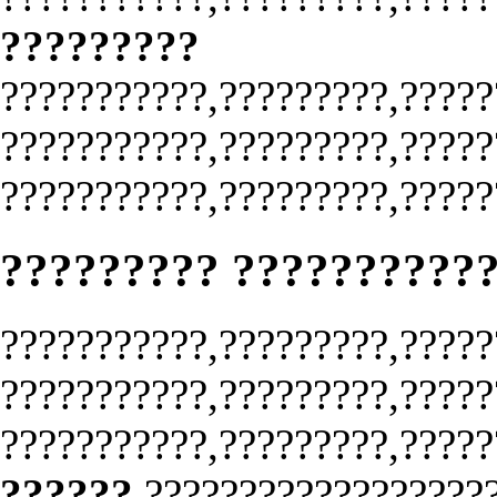
?????????
???????????,?????????,?????
???????????,?????????,?????
???????????,?????????,?????
????????? ??????????
???????????,?????????,?????
???????????,?????????,?????
???????????,?????????,?????
??????
??????????????????