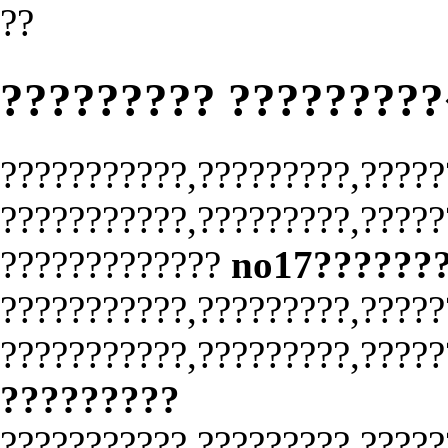
??
????????? ???????
???????????,?????????,?????
???????????,?????????,?????
?????????????
no17??????
???????????,?????????,?????
???????????,?????????,?????
?????????
???????????,?????????,?????