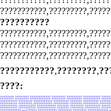
???????????,?????????,?????
??????????
???????????,?????????,?????
???????????,?????????,?????
???????????,?????????,?????
???????????
,
????????
,
??
????:
????????
????????
????????????
????????
?????????
??????????
?????
??????????
????????
???????????
?????????
???????
?????????
??????
??????????
??????????
???????????
???????
????????
?????????
?????
????????????
no17????
???????????
????????
????????
????????????