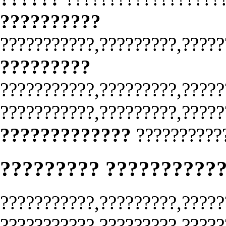
??????????
???????????,?????????,?????
?????????
???????????,?????????,?????
???????????,?????????,?????
?????????????
??????????
????????? ??????????
???????????,?????????,?????
???????????,?????????,?????