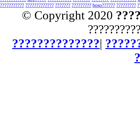
???????????
?????????????
???????
?????????
boso??????
?????????
?
© Copyright 2020
???
?????????
??????????????
|
?????