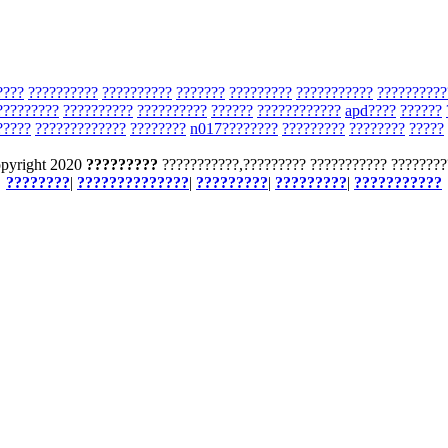
????
??????????
??????????
???????
?????????
???????????
??????????
?????????
??????????
??????????
??????
????????????
apd????
??????
?????
?????????????
????????
n017????????
?????????
????????
?????
pyright 2020
?????????
???????????,????????? ??????????? ????????
????????
|
??????????????
|
?????????
|
?????????
|
???????????