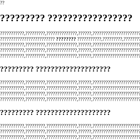
??
????????? ?????????????????
???????????,?????????,??????????????,??????,??????????????????????
?????????????????????????
????????
???????????,?????????,???????
???????????,?????????,??????????????,??????,?????????????????????
???????????,?????????,??????????????,??????,??????????????????????
???????????,?????????,??????????????,??????,??????????????????????
????????? ????????????????????
???????????,?????????,??????????????,??????,??????????????????????
???????????,?????????,??????????????,??????,?????????????????????
???????????,?????????,??????????????,??????,?????????????????????
???????????,?????????,??????????????,??????,?????????????????????
????????? ????????????????????
???????????,?????????,??????????????,??????,??????????????????????
???????????,?????????,??????????????,??????,?????????????????????
???????????,?????????,??????????????,??????,??????????????????????