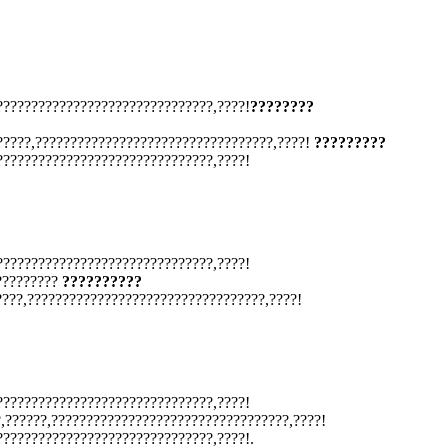
???????????????????????????????,????!
????????
?????,??????????????????????????????????,????!
?????????
???????????????????????????????,????!
???????????????????????????????,????!
????????
??????????
????,??????????????????????????????????,????!
???????????????????????????????,????!
,??????,??????????????????????????????????,????!
???????????????????????????????,????!.