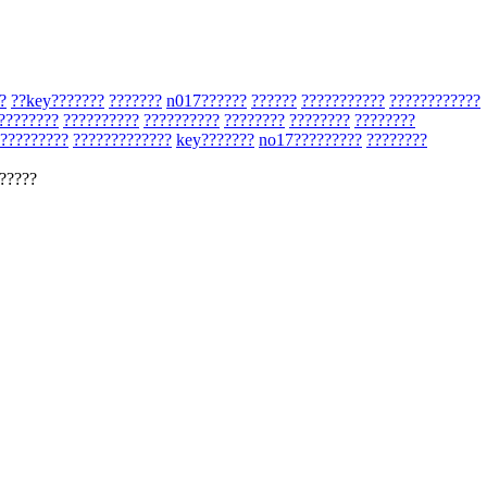
?
??key???????
???????
n017??????
??????
???????????
????????????
????????
??????????
??????????
????????
????????
????????
?????????
?????????????
key???????
no17?????????
????????
?????