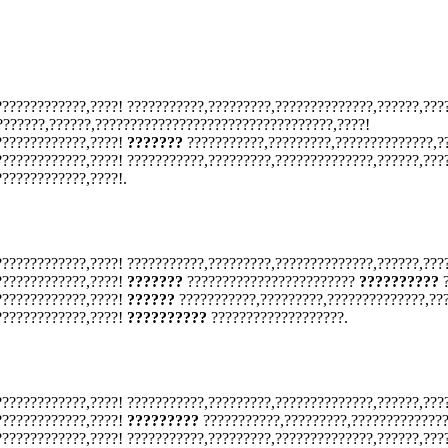
????????????,????! ???????????,?????????,??????????????,??????,???
???????,??????,??????????????????????????????????,????!
?????????????,????!
???????
???????????,?????????,??????????????,?
????????????,????! ???????????,?????????,??????????????,??????,???
????????????,????!.
????????????,????! ???????????,?????????,??????????????,??????,???
?????????????,????!
???????
????????????????????????
??????????
?
?????????????,????!
??????
???????????,?????????,??????????????,??
?????????????,????!
??????????
???????????????????.
????????????,????! ???????????,?????????,??????????????,??????,???
?????????????,????!
?????????
???????????,?????????,??????????????
????????????,????! ???????????,?????????,??????????????,??????,???