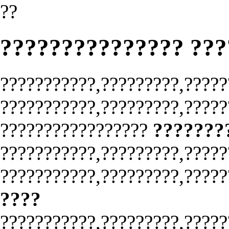
??
??????????????? ??
???????????,?????????,?????
???????????,?????????,?????
?????????????????
???????
???????????,?????????,?????
???????????,?????????,?????
????
???????????,?????????,?????