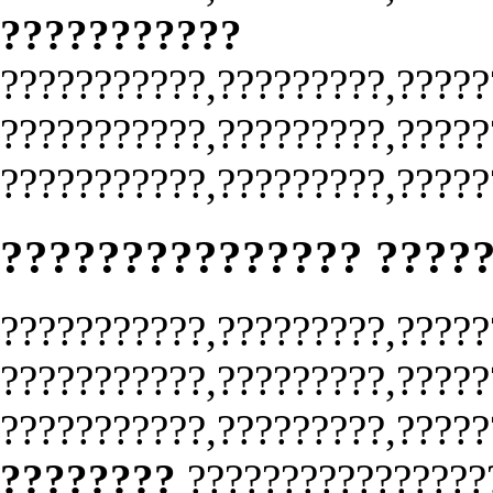
???????????
???????????,?????????,?????
???????????,?????????,?????
???????????,?????????,?????
??????????????? ????
???????????,?????????,?????
???????????,?????????,?????
???????????,?????????,?????
????????
????????????????