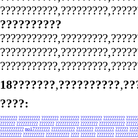
???????????,?????????,?????
??????????
???????????,?????????,?????
???????????,?????????,?????
???????????,?????????,?????
18???????
,
??????????
,
??
????:
????????
??????????
????????
?????????
??????????
??????????
?????
???????
??????????
???????
???????????
????????
????????????
?????
???????????
no17???????
???????????
????????
?????????
??????
????
??????????
??????????
???????????
????
???????
????????
??????????