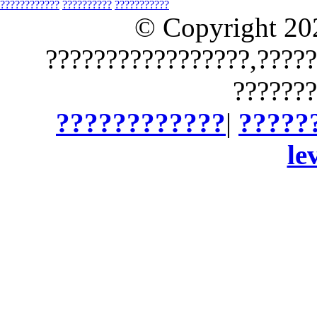
????????????
??????????
???????????
© Copyright 2
?????????????????,????
???????
????????????
|
?????
le