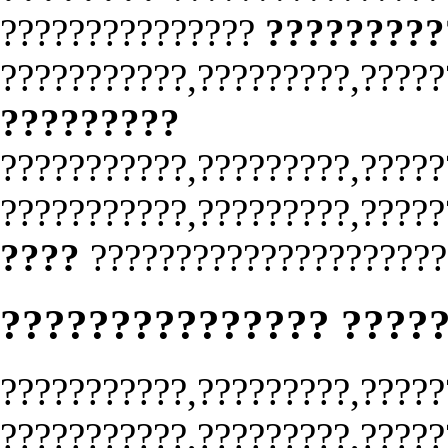
???????????????
?????????
???????????,?????????,?????
?????????
???????????,?????????,?????
???????????,?????????,?????
????
?????????????????????
??????????????? ????
???????????,?????????,?????
???????????,?????????,?????