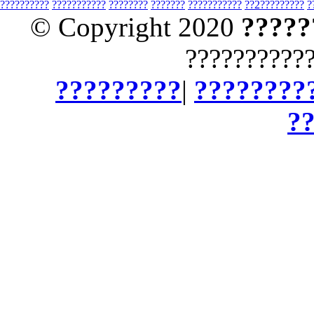
??????????
???????????
????????
???????
???????????
??2?????????
?
© Copyright 2020
?????
??????????
?????????
|
????????
?