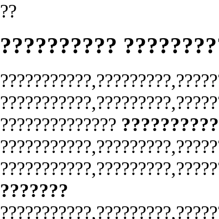
??
?????????? ????????
???????????,?????????,?????
???????????,?????????,?????
??????????????
??????????
???????????,?????????,?????
???????????,?????????,?????
???????
???????????,?????????,?????