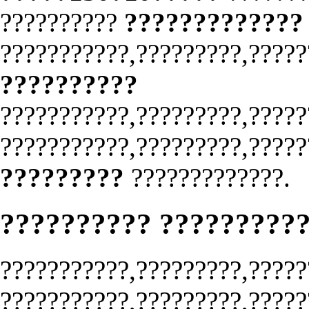
??????????
?????????????
???????????,?????????,?????
??????????
???????????,?????????,?????
???????????,?????????,?????
?????????
?????????????.
?????????? ?????????
???????????,?????????,?????
???????????,?????????,?????