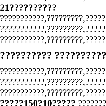
21??????????
???????????,?????????,?????
???????????,?????????,?????
???????????,?????????,?????
?????????? ?????????
???????????,?????????,?????
???????????,?????????,?????
???????????,?????????,?????
?????150?10?????
???????