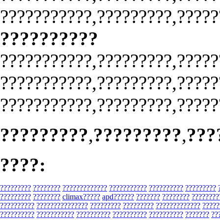
???????????,?????????,?????
??????????
???????????,?????????,?????
???????????,?????????,?????
???????????,?????????,?????
?????????
,
?????????
,
???
????:
?????????
????????
?????????????
???????????
??????????
?????????
?????????
????????
climax?????
apd??????
???????
????????
????????
??????????
???????????????
?????????
?????????
?????????????
?????
??????????
???????????
??????????
??????????
??????????
???????
??