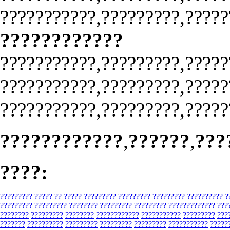
???????????,?????????,?????
????????????
???????????,?????????,?????
???????????,?????????,?????
???????????,?????????,?????
????????????
,
??????
,
???
????:
?????????
?????
?? ?????
?????????
?????????
?????????
??????????
?
?????????
?????????
????????
?????????
?????????
?????????????
???
????????
?????????
????????
????????????
???????????
?????????
???
???????
??????????
?????????
?????????
?????????
???????????
?????