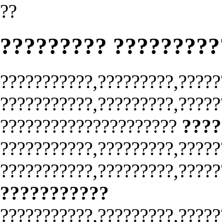
??
????????? ????????
???????????,?????????,?????
???????????,?????????,?????
?????????????????????
????
???????????,?????????,?????
???????????,?????????,?????
???????????
???????????,?????????,?????