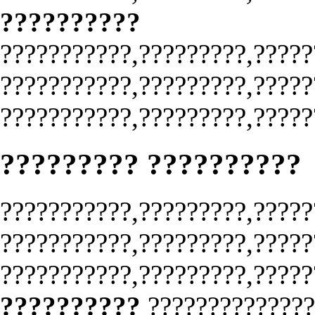
??????????
???????????,?????????,?????
???????????,?????????,?????
???????????,?????????,?????
????????? ??????????
???????????,?????????,?????
???????????,?????????,?????
???????????,?????????,?????
??????????
?????????????