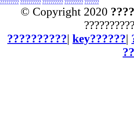
?????????
??????????
??????????
?????????
???????
© Copyright 2020
???
?????????
??????????
|
key??????
|
?