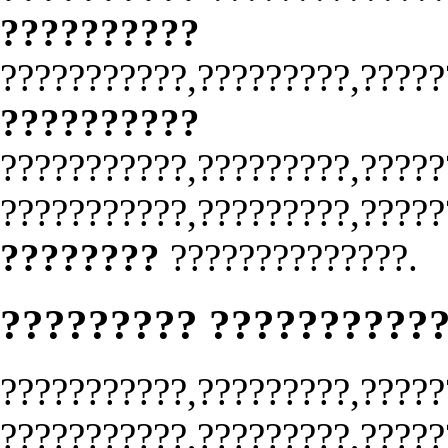
??????????
???????????,?????????,?????
??????????
???????????,?????????,?????
???????????,?????????,?????
????????
??????????????.
????????? ??????????
???????????,?????????,?????
???????????,?????????,?????